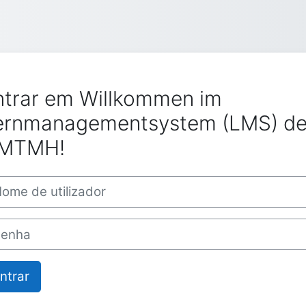
ntrar em Willkommen im
ernmanagementsystem (LMS) de
MTMH!
e de utilizador
ha
ntrar