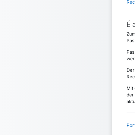
Rec
É 
Zum
Pas
Pas
wer
Der
Rec
Mit
der
akt
Port