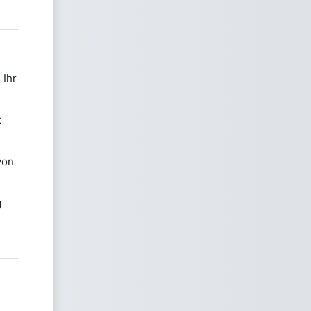
 Ihr
t
von
g